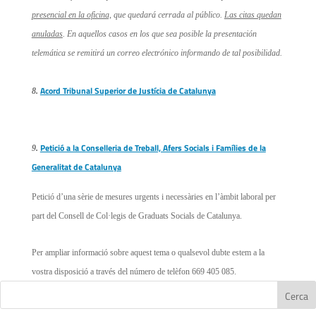
presencial en la oficina,
que quedará cerrada al público.
Las citas quedan
anuladas
. En aquellos casos en los que sea posible la presentación
telemática se remitirá un correo electrónico informando de tal posibilidad.
Acord Tribunal Superior de Justícia de Catalunya
8.
Petició a la Conselleria de Treball, Afers Socials i Famílies de la
9.
Generalitat de Catalunya
Petició d’una sèrie de mesures urgents i necessàries en l’àmbit laboral per
part del Consell de Col·legis de Graduats Socials de Catalunya.
Per ampliar informació sobre aquest tema o qualsevol dubte estem a la
vostra disposició a través del número de telèfon 669 405 085.
Cerca