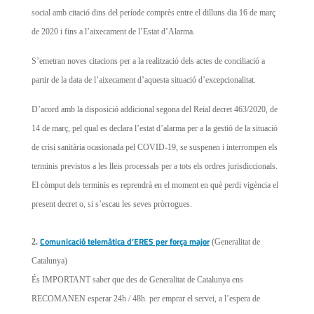
social amb citació dins del període comprès entre el dilluns dia 16 de març
de 2020 i fins a l’aixecament de l’Estat d’Alarma.
S’emetran noves citacions per a la realització dels actes de conciliació a
partir de la data de l’aixecament d’aquesta situació d’excepcionalitat.
D’acord amb la disposició addicional segona del Reial decret 463/2020, de
14 de març, pel qual es declara l’estat d’alarma per a la gestió de la situació
de crisi sanitària ocasionada pel COVID-19, se suspenen i interrompen els
terminis previstos a les lleis processals per a tots els ordres jurisdiccionals.
El còmput dels terminis es reprendrà en el moment en què perdi vigència el
present decret o, si s’escau les seves pròrrogues.
Comunicació telemàtica d’ERES per força major
2.
(Generalitat de
Catalunya)
És IMPORTANT saber que des de Generalitat de Catalunya ens
RECOMANEN esperar 24h / 48h. per emprar el servei, a l’espera de