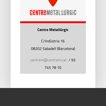
Centre Metal·lúrgic
C/Indústria 16
08202 Sabadell (Barcelona)
centrem@centrem.cat
/
93
745 78 10