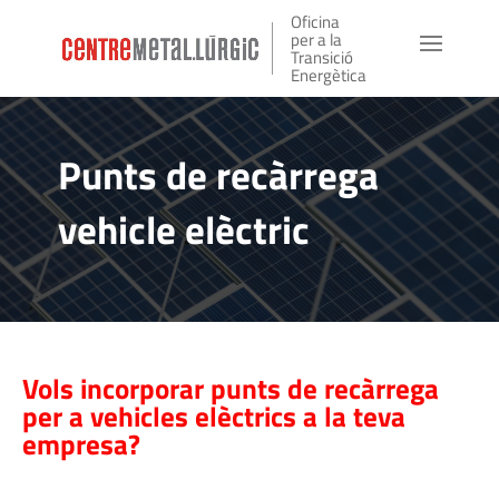
Oficina
per a la
Transició
Energètica
Punts de recàrrega
vehicle elèctric
Vols incorporar punts de recàrrega
per a vehicles elèctrics a la teva
empresa?