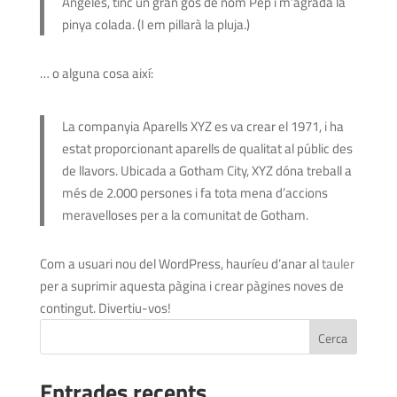
Angeles, tinc un gran gos de nom Pep i m’agrada la
pinya colada. (I em pillarà la pluja.)
… o alguna cosa així:
La companyia Aparells XYZ es va crear el 1971, i ha
estat proporcionant aparells de qualitat al públic des
de llavors. Ubicada a Gotham City, XYZ dóna treball a
més de 2.000 persones i fa tota mena d’accions
meravelloses per a la comunitat de Gotham.
Com a usuari nou del WordPress, hauríeu d’anar al
tauler
per a suprimir aquesta pàgina i crear pàgines noves de
contingut. Divertiu-vos!
Cerca
Entrades recents