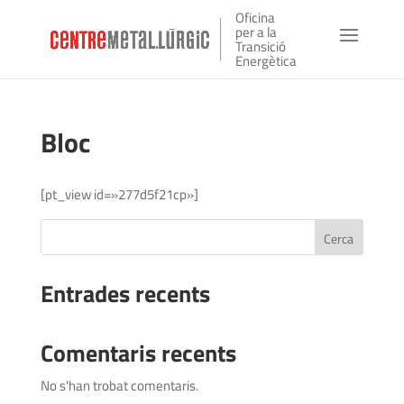
Oficina
per a la
Transició
Energètica
Bloc
[pt_view id=»277d5f21cp»]
Cerca
Entrades recents
Comentaris recents
No s'han trobat comentaris.